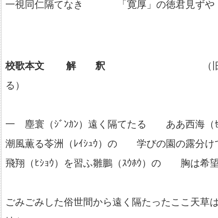
一視同仁隔てなき 「寛厚」の徳君見ずや
校歌本文 解 釈
（旧職員 田
る）
一 塵寰（ｼﾞﾝｶﾝ）遠く隔てたる ああ西海（ｾ
潮風薫る苓洲（ﾚｲｼｭｳ）の 学びの園の露分け
飛翔（ﾋｼｮｳ）を習ふ雛鵬（ｽｳﾎｳ）の 胸は希
ごみごみした俗世間から遠く隔たったここ天草