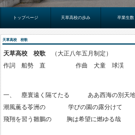
トップページ
天草高校の歩み
卒業生数
天草高校 校歌
天草高校 校歌
（大正八年五月制定）
作詞 船勢 直 作曲 犬童 球渓
一、 塵寰遠く隔てたる ああ西海の別天
潮風薫る苓洲の 学びの園の露分けて
飛翔を習う雛鵬の 胸は希望に燃ゆる哉