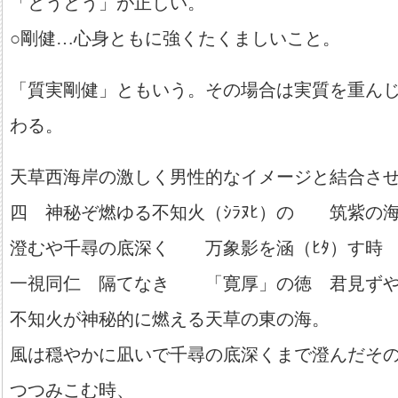
「とうとう」が正しい。
○剛健…心身ともに強くたくましいこと。
「質実剛健」ともいう。その場合は実質を重ん
わる。
天草西海岸の激しく男性的なイメージと結合さ
四 神秘ぞ燃ゆる不知火（ｼﾗﾇﾋ）の 筑紫の
澄むや千尋の底深く 万象影を涵（ﾋﾀ）す時
一視同仁 隔てなき 「寛厚」の徳 君見ず
不知火が神秘的に燃える天草の東の海。
風は穏やかに凪いで千尋の底深くまで澄んだそ
つつみこむ時、