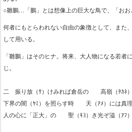
○雛鵬…「鵬」とは想像上の巨大な鳥で、「おお
何者にもとらわれない自由の象徴として、また
して用いる。
「雛鵬」はそのヒナ。将来、大人物になる若者
じ。
二 振り放（ｻ）けみれば倉岳の 高嶺（ﾀｶﾈ
下界の闇（ﾔﾐ）を照らす時 天（ｱﾒ）には真理
人の心に「正大」の 聖（ｷﾖ）き光ぞ溢（ｱﾌ