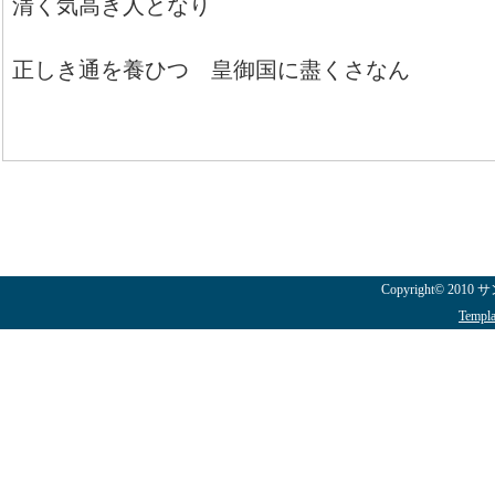
清く気高き人となり
正しき通を養ひつ 皇御国に盡くさなん
Copyright© 2010
Templa