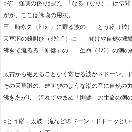
○ぞ…強調の係り結び。「なる（なり）」は伝聞
がが、ここは詠嘆の用法。
三 時永久（ﾄｺｼｴ）に寄る波の とう鞳（ﾄｳ
天草灘の雄叫び（ｵﾀｹﾋﾞ）に 聞けや自然の動
沸きて流るる「剛健」の 生命（ｲﾉﾁ）の潮の
太古から絶えることなく寄せる波がドドーン、
その天草灘の、雄叫びのような潮の音に自然の
沸きあがり、流れてやまぬ「剛健」の生命の潮
○とう鞳…太鼓・滝などのドーン・ドドーッとい