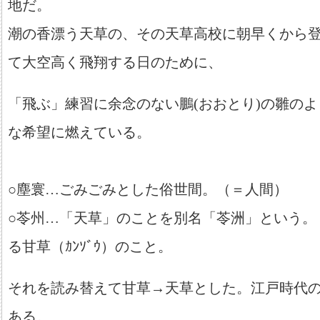
地だ。
潮の香漂う天草の、その天草高校に朝早くから
て大空高く飛翔する日のために、
「飛ぶ」練習に余念のない鵬(おおとり)の雛の
な希望に燃えている。
○塵寰…ごみごみとした俗世間。（＝人間）
○苓州…「天草」のことを別名「苓洲」という。
る甘草（ｶﾝｿﾞｳ）のこと。
それを読み替えて甘草→天草とした。江戸時代
ある。