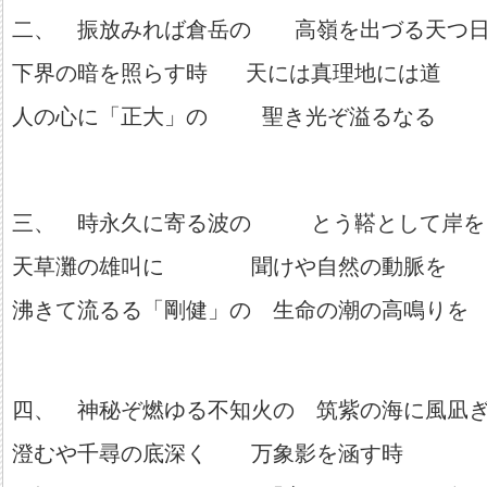
二、 振放みれば倉岳の 高嶺を出づる天つ
下界の暗を照らす時 天には真理地には道
人の心に「正大」の 聖き光ぞ溢るなる
三、 時永久に寄る波の とう鞳として岸を
天草灘の雄叫に 聞けや自然の動脈を
沸きて流るる「剛健」の 生命の潮の高鳴りを
四、 神秘ぞ燃ゆる不知火の 筑紫の海に風凪
澄むや千尋の底深く 万象影を涵す時